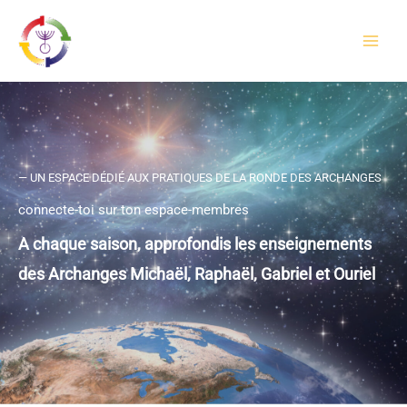
Aller
au
contenu
— UN ESPACE DÉDIÉ AUX PRATIQUES DE LA RONDE DES ARCHANGES
connecte-toi sur ton espace-membres
A chaque saison, approfondis les enseignements
des Archanges Michaël, Raphaël, Gabriel et Ouriel