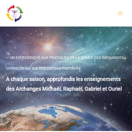
Aller
au
contenu
— UN ESPACE DÉDIÉ AUX PRATIQUES DE LA RONDE DES ARCHANGES
connecte-toi sur ton espace-membres
A chaque saison, approfondis les enseignements
des Archanges Michaël, Raphaël, Gabriel et Ouriel