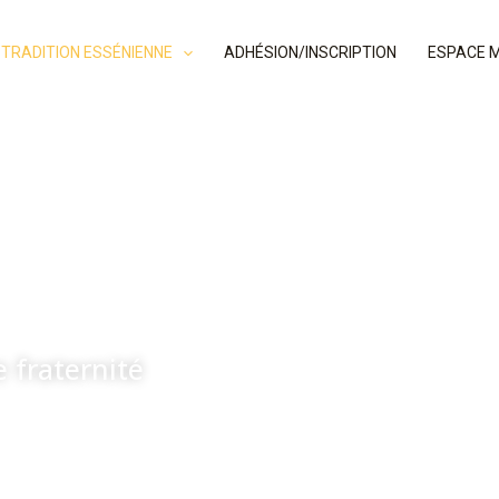
 TRADITION ESSÉNIENNE
ADHÉSION/INSCRIPTION
ESPACE 
es essénniens
e fraternité