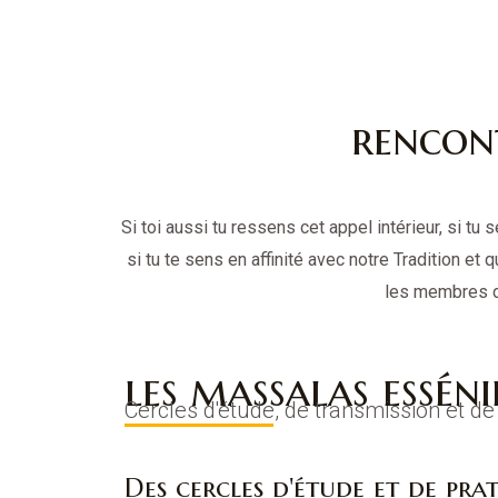
rencont
Si toi aussi tu ressens cet appel intérieur, si tu
si tu te sens en affinité avec notre Tradition et 
les membres de
les massalas essén
Cercles d'étude, de transmission et de
Des cercles d'étude et de pra