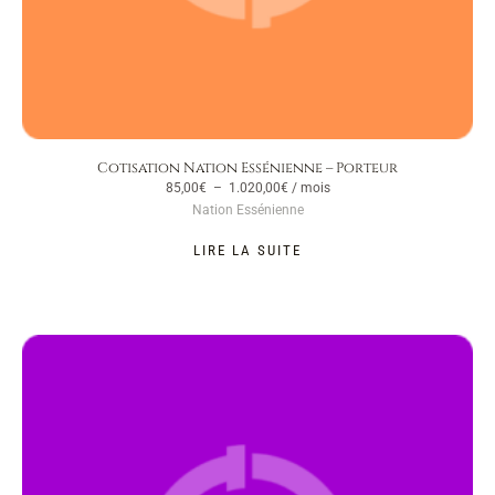
Cotisation Nation Essénienne – Porteur
85,00
€
–
1.020,00
€
/ mois
Nation Essénienne
LIRE LA SUITE
Plage
de
prix :
40,00€
à
480,00€