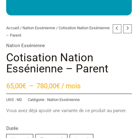
Accueil
/
Nation Essénienne
/ Cotisation Nation Essénienne
Plage
– Parent
de
Nation Essénienne
Cotisation Nation
prix :
Essénienne – Parent
65,00€
à
65,00
€
–
780,00
€
/ mois
780,00€
UGS :
ND
Catégorie :
Nation Essénienne
Vous avez déjà ajouté une variante de ce produit au panier.
Durée