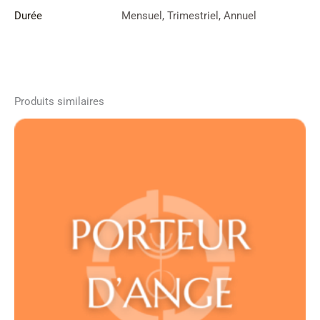
Durée
Mensuel, Trimestriel, Annuel
Produits similaires
Plage
de
prix :
85,00€
à
1.020,00€