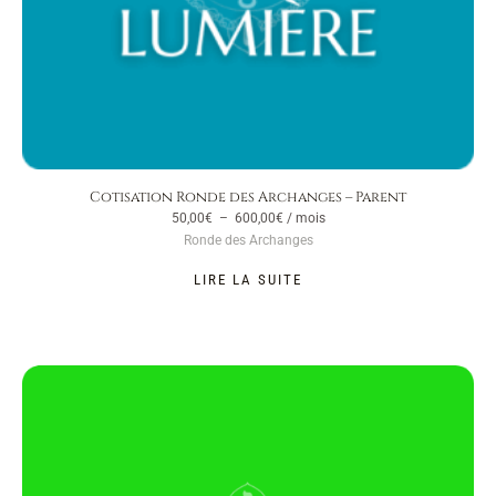
Cotisation Ronde des Archanges – Parent
50,00
€
–
600,00
€
/ mois
Ronde des Archanges
LIRE LA SUITE
Plage
de
prix :
150,00€
à
250,00€