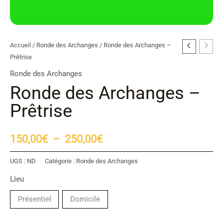
quantité
Accueil
/
Ronde des Archanges
/ Ronde des Archanges –
Plage
Prêtrise
de
de
Ronde
Ronde des Archanges
des
Ronde des Archanges –
prix :
Archanges
Prêtrise
150,00€
-
Prêtrise
à
150,00
€
–
250,00
€
250,00€
UGS :
ND
Catégorie :
Ronde des Archanges
Lieu
Présentiel
Domicile