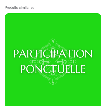
Produits similaires
Plage
de
prix :
150,00€
à
250,00€